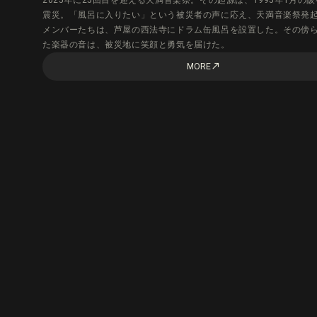
2025年に25回目を迎える天満音楽祭。その起源は、1995年1月の
震災。「風呂に入りたい」という被災者の声に応え、天満音楽祭発
メンバーたちは、芦屋の西法寺にドラム缶風呂を設置した。その傍
た楽器の音は、被災地に笑顔と勇気を届けた。
MORE
call_made