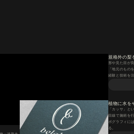
規格外の梨
形や見た目が
「地元のものを
経験と技術を
植物に水を
「カッサ」と
目線で施術を行
ポグラフィに
る。