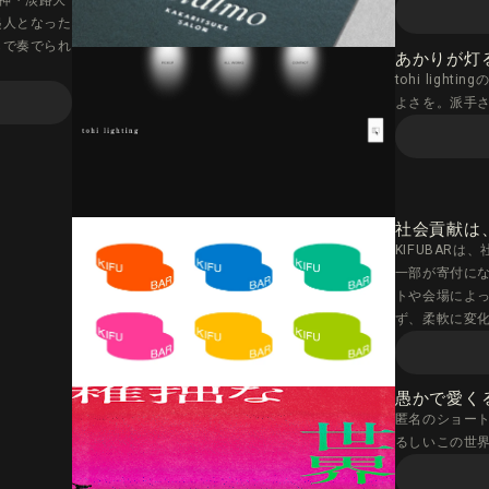
阪神・淡路大
起人となった
らで奏でられ
あかりが灯
tohi lig
よさを。派手
社会貢献は
KIFUBAR
一部が寄付にな
トや会場によ
ず、柔軟に変
愚かで愛く
匿名のショー
るしいこの世