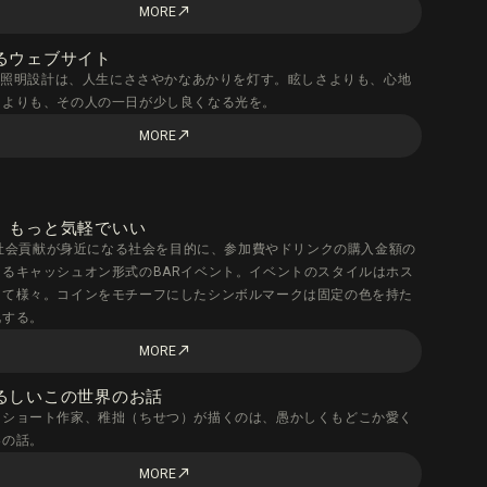
MORE
call_made
るウェブサイト
htingの照明設計は、人生にささやかなあかりを灯す。眩しさよりも、心地
さよりも、その人の一日が少し良くなる光を。
MORE
call_made
、もっと気軽でいい
は、社会貢献が身近になる社会を目的に、参加費やドリンクの購入金額の
るキャッシュオン形式のBARイベント。イベントのスタイルはホス
って様々。コインをモチーフにしたシンボルマークは固定の色を持た
化する。
MORE
call_made
るしいこの世界のお話
トショート作家、稚拙（ちせつ）が描くのは、愚かしくもどこか愛く
界の話。
MORE
call_made