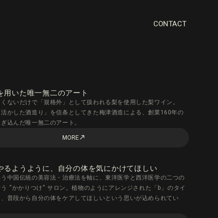
CONTACT
を用いた唯一無二のアート
良くないだけで「規格外」として扱われる梨を使用した梨ワイン。
活かした酒造り」を信条としてきた梅津酒造による、創業160年の
注ぎ込んだ唯一無二のアート。
MORE
call_made
やるようように、自分の体を気にかけてほしい
いう中国伝統の美容法・治療法を軸に、東洋医学と西洋医学の二つの
う “かかりつけ” サロン。植物のようにアレンジされた「b」のタイ
は、普段から自分の体をケアしてほしいという思いが込められてい