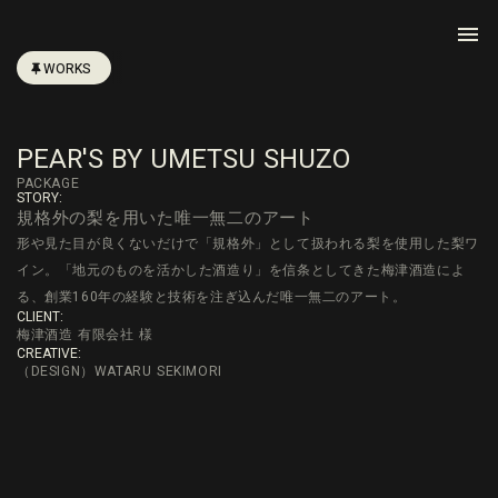
menu
WORKS
PEAR'S BY UMETSU SHUZO
PACKAGE
STORY:
規格外の梨を用いた唯一無二のアート
形や見た目が良くないだけで「規格外」として扱われる梨を使用した梨ワ
イン。「地元のものを活かした酒造り」を信条としてきた梅津酒造によ
る、創業160年の経験と技術を注ぎ込んだ唯一無二のアート。
CLIENT:
梅津酒造 有限会社 様
CREATIVE:
（DESIGN）WATARU SEKIMORI