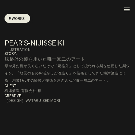
menu
WORKS
PEAR'S-NIJISSEIKI
ILLUSTRATION
STORY:
規格外の梨を用いた唯一無二のアート
形や見た目が良くないだけで「規格外」として扱われる梨を使用した梨ワ
イン。「地元のものを活かした酒造り」を信条としてきた梅津酒造によ
る、創業160年の経験と技術を注ぎ込んだ唯一無二のアート。
CLIENT:
梅津酒造 有限会社 様
CREATIVE:
（DESIGN）WATARU SEKIMORI