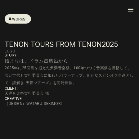
menu
WORKS
TENON TOURS FROM TENON2025
LOGO
STORY:
始まりは、ドラム缶風呂から
2025年に25回目を迎えた天満音楽祭。100年つづく音楽祭を目指して、
若い世代も実行委員会に加わりパワーアップ。新たなスピンオフ企画とし
て「謎解き 天音ツアーズ」を同時開催。
CLIENT:
天満音楽祭実行委員会 様
CREATIVE:
（DESIGN）WATARU SEKIMORI